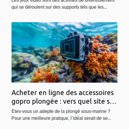
Les jeux vidéo sont des activités de divertissement
qui se déroulent sur des supports tels que les...
Acheter en ligne des accessoires
gopro plongée : vers quel site se
tourner ?
Etes-vous un adepte de la plongé sous-marine ?
Pour une meilleure pratique, l’idéal serait de se...