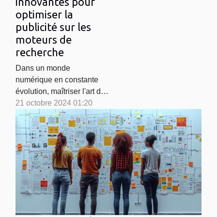
innovantes pour
optimiser la
publicité sur les
moteurs de
recherche
Dans un monde
numérique en constante
évolution, maîtriser l'art de
la publicité sur les moteurs
21 octobre 2024 01:20
de recherche est devenu
un enjeu majeur pour les
entreprises cherchant à
améliorer leur visibilité.
Des stratégies innovantes
émergent, offrant des
opportunités inédites pour
capter l'attention des...