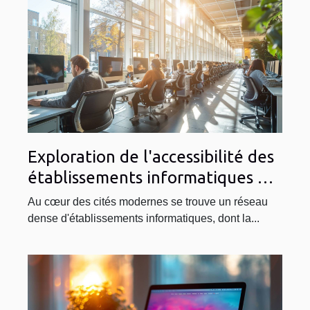
concurrence qui se fait
remarquer est
considérable puisque...
Exploration de l'accessibilité des
établissements informatiques en
milieu urbain
Au cœur des cités modernes se trouve un réseau
dense d'établissements informatiques, dont la...