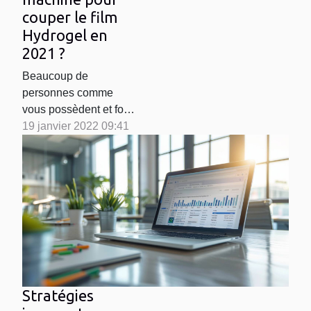
couper le film
Hydrogel en
2021 ?
Beaucoup de
personnes comme
vous possèdent et font
usage des téléphones
19 janvier 2022 09:41
portables dans le
monde. Mais la plupart
des gens
endommagent leurs
appareils d’une
manière ou d’une autre.
Et la détérioration de la
grande majorité des
téléphones intelligents
commence souvent par
Stratégies
la fissure de l’écran....