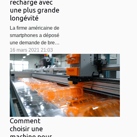
recharge avec
une plus grande
longévité
La firme américaine de
smartphones a déposé
une demande de brevet
que l’office nationale
16 mars 2021 21:03
américaine a publié. La
publication montre
qu’un nouveau type de
câble pour iPhone et
iPad serait en cours
d’élaboration dans les
labos de l’entreprise.
Découvrez donc ce que
la firme annonce de...
Comment
choisir une
machine pour