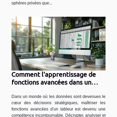
sphères privées que...
Comment l'apprentissage de
fonctions avancées dans un
tableur peut transformer votre
gestion de données
Dans un monde où les données sont devenues le
cœur des décisions stratégiques, maîtriser les
fonctions avancées d'un tableur est devenu une
compétence incontournable. Décrypter, analyser et