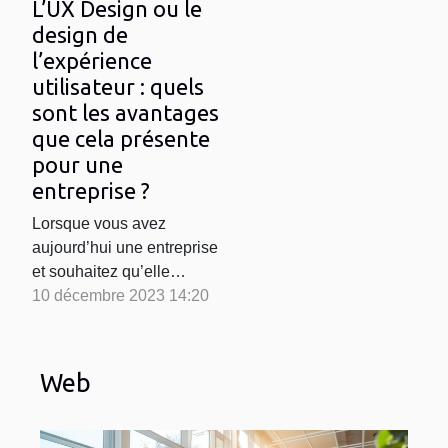
L’UX Design ou le
design de
l’expérience
utilisateur : quels
sont les avantages
que cela présente
pour une
entreprise ?
Lorsque vous avez
aujourd’hui une entreprise
et souhaitez qu’elle
excelle, il est
10 décembre 2023 14:20
indispensable que vous
disposiez d’un site internet
sur lequel vous allez faire
Web
valoir vos produits et
services. Cependant, dans
le monde numérique, la